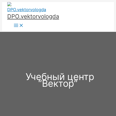
Перейти
к
DPO.vektorvologda
содержимому
Main
Menu
Учебный центр
“Вектор”