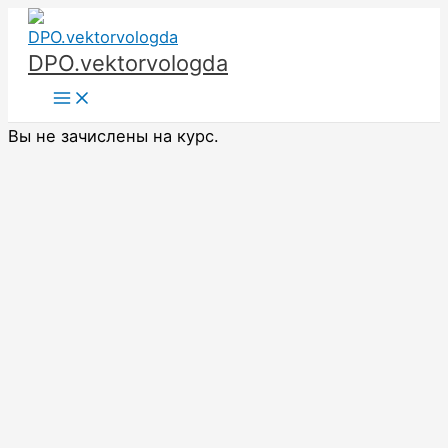
Перейти
к
DPO.vektorvologda
содержимому
Main
Menu
Вы не зачислены на курс.