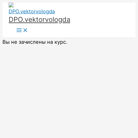
Перейти
к
DPO.vektorvologda
содержимому
Main
Menu
Вы не зачислены на курс.