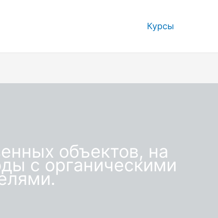
Курсы
венных объектов, на
оды с органическими
елями.