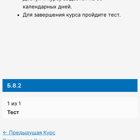
календарных дней.
Для завершения курса пройдите тест.
Б.8.2
1 из 1
Тест
Lesson
Вы
1
не
←
Предыдущая Курс
of
зачислены