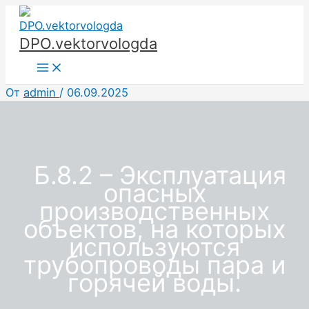
Перейти
к
DPO.vektorvologda
содержимому
Main
Menu
От
admin
/
06.09.2025
Б.8.2 – Эксплуатация
опасных
производственных
объектов, на которых
используются
трубопроводы пара и
горячей воды.