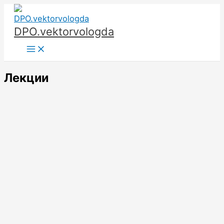
Перейти
к
DPO.vektorvologda
содержимому
Main
Menu
Лекции