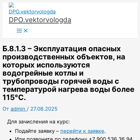
Перейти
к
DPO.vektorvologda
содержимому
Main
Menu
Б.8.1.3 – Эксплуатация опасных
производственных объектов, на
которых используются
водогрейные котлы и
трубопроводы горячей воды с
температурой нагрева воды более
115°С.
От
admin
/
27.08.2025
Для зачисления на курс:
Подайте заявку –
перейти к заявке
.
Или позвоните по телефону +7 900 536 36 94,