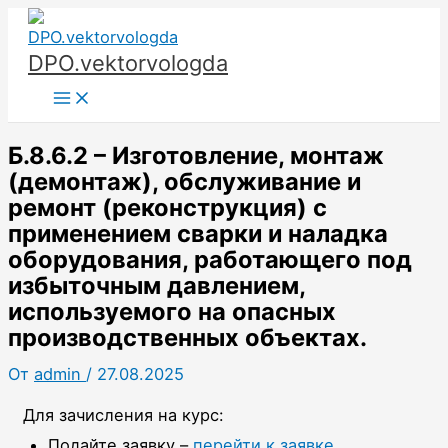
Перейти
к
DPO.vektorvologda
содержимому
Main
Menu
Б.8.6.2 – Изготовление, монтаж
(демонтаж), обслуживание и
ремонт (реконструкция) с
применением сварки и наладка
оборудования, работающего под
избыточным давлением,
используемого на опасных
производственных объектах.
От
admin
/
27.08.2025
Для зачисления на курс:
Подайте заявку –
перейти к заявке
.