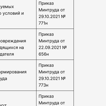
Приказ
зуемых
Минтруда от
 условий и
29.10.2021 №
771н
Приказ
повреждения
Минтруда от
одящихся на
22.09.2021 №
одателя
656н
Приказ
ормирования
Минтруда от
руда
29.10.2021 №
773н
Приказ
Минтруда от