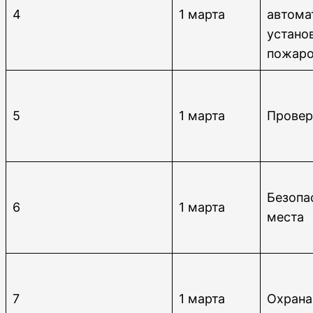
4
1 марта
автома
устано
пожаро
5
1 марта
Провер
Безопа
6
1 марта
места
7
1 марта
Охрана