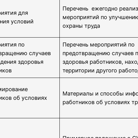
Перечень ежегодно реали
иятия для
мероприятий по улучшению
ния условий
охраны труда
иятия по
Перечень мероприятий по
вращению случаев
предотвращению случаев 
дения здоровья
здоровья работников, нах
иков
территории другого работ
мирование
Материалы и способы инф
иков об условиях
работников об условиях т