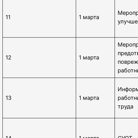
Меропр
11
1 марта
улучше
Меропр
предот
12
1 марта
повреж
работн
Инфор
13
1 марта
работн
труда