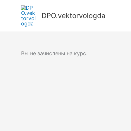
Перейти
к
DPO.vektorvologda
содержимому
Вы не зачислены на курс.