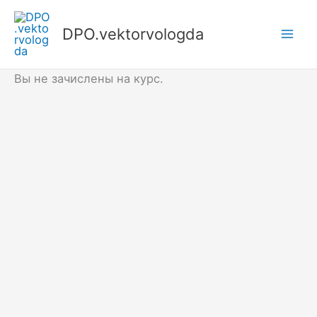
Перейти
к
DPO.vektorvologda
Mai
содержимому
Men
Вы не зачислены на курс.