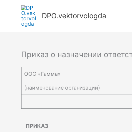
Перейти
к
DPO.vektorvologda
содержимому
Приказ о назначении ответс
ООО «Гамма»
(наименование организации)
ПРИКАЗ