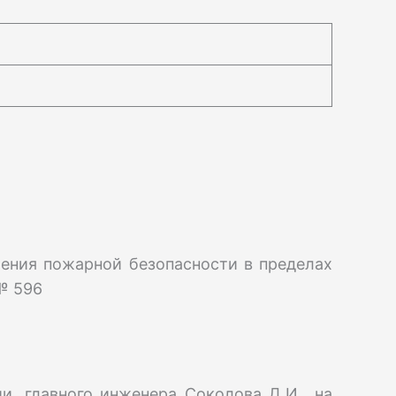
чения пожарной безопасности в пределах
№ 596
и, главного инженера Соколова Д.И., на