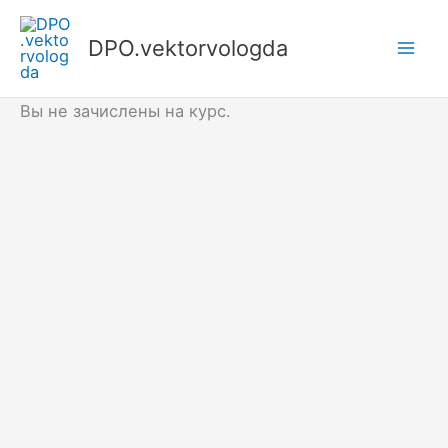
Перейти
к
DPO.vektorvologda
Mai
содержимому
Men
Вы не зачислены на курс.