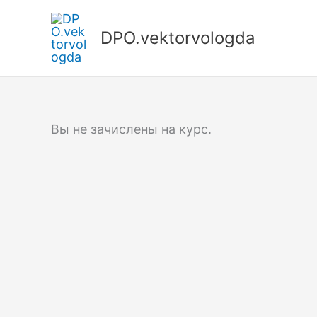
Перейти
к
DPO.vektorvologda
содержимому
Вы не зачислены на курс.