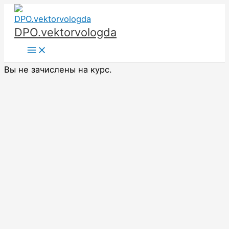
Перейти
к
DPO.vektorvologda
содержимому
Main
Menu
Вы не зачислены на курс.