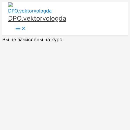
Перейти
к
DPO.vektorvologda
содержимому
Main
Menu
Вы не зачислены на курс.