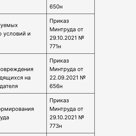
650н
Приказ
зуемых
Минтруда от
 условий и
29.10.2021 №
771н
Приказ
повреждения
Минтруда от
одящихся на
22.09.2021 №
одателя
656н
Приказ
ормирования
Минтруда от
руда
29.10.2021 №
773н