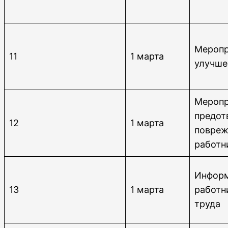
Меропр
11
1 марта
улучше
Меропр
предот
12
1 марта
повреж
работн
Инфор
13
1 марта
работн
труда