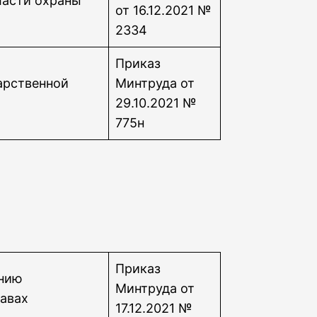
ласти охраны
от 16.12.2021 №
2334
Приказ
арственной
Минтруда от
29.10.2021 №
775н
Приказ
ению
Минтруда от
авах
17.12.2021 №