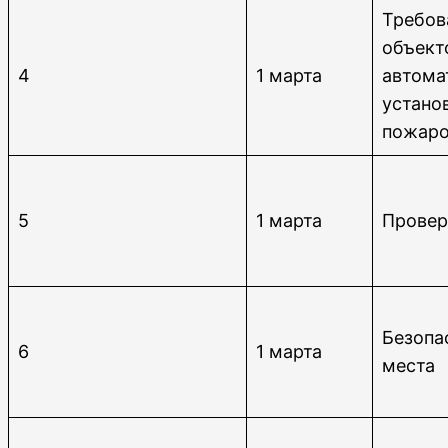
Требов
объект
4
1 марта
автома
устано
пожаро
5
1 марта
Провер
Безопа
6
1 марта
места