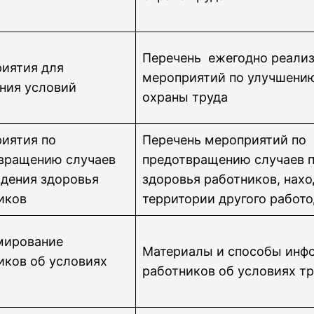
Перечень ежегодно реали
иятия для
мероприятий по улучшению
ния условий
охраны труда
иятия по
Перечень мероприятий по
вращению случаев
предотвращению случаев 
дения здоровья
здоровья работников, нах
иков
территории другого работ
мирование
Материалы и способы инф
иков об условиях
работников об условиях т