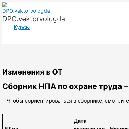
Перейти
к
DPO.vektorvologda
содержимому
Курсы
Изменения в ОТ
Сборник НПА по охране труда –
Чтобы сориентироваться в сборнике, смотрите 
Дата
№ пп
вступления
Направ