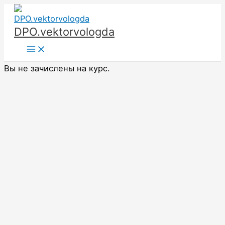
Перейти
к
DPO.vektorvologda
содержимому
Main
Menu
Вы не зачислены на курс.