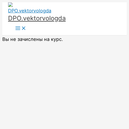
Перейти
к
DPO.vektorvologda
содержимому
Main
Menu
Вы не зачислены на курс.