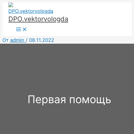
Перейти
к
DPO.vektorvologda
содержимому
Main
Menu
От
admin
/
08.11.2022
Первая помощь