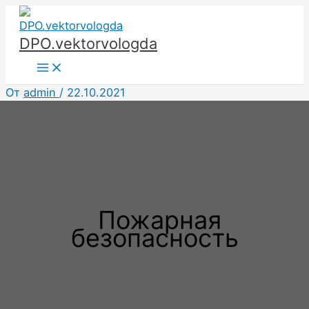
Перейти
к
DPO.vektorvologda
содержимому
Main
Menu
От
admin
/
22.10.2021
Пожарная
безопасность