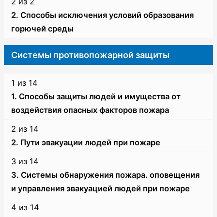
обеспечения
2 из 2
защиты.
1
не
пожарной
2. Способы исключения условий образования
of
зачислены
безопасности
горючей среды
2
на
объекта
Lesson
Вы
within
курс.
защиты.
2
не
Системы противопожарной защиты
section
of
зачислены
Система
2
на
1 из 14
предотвращения
within
курс.
пожаров.
1. Способы защиты людей и имущества от
section
воздействия опасных факторов пожара
Система
Lesson
Вы
2 из 14
предотвращения
1
не
пожаров.
2. Пути эвакуации людей при пожаре
of
зачислены
Lesson
Вы
14
на
3 из 14
2
не
within
курс.
3. Системы обнаружения пожара. оповещения
of
зачислены
section
и управления эвакуацией людей при пожаре
14
на
Системы
Lesson
Вы
within
курс.
4 из 14
противопожарной
3
не