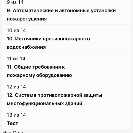
within
курс.
9 из 14
защиты.
8
не
section
9. Автоматические и автономные установки
of
зачислены
Системы
пожаротушения
14
на
противопожарной
Lesson
Вы
within
курс.
10 из 14
защиты.
9
не
section
10. Источники противопожарного
of
зачислены
Системы
водоснабжения
14
на
противопожарной
Lesson
Вы
within
курс.
11 из 14
защиты.
10
не
section
11. Общие требования к
of
зачислены
Системы
пожарному оборудованию
14
на
противопожарной
Lesson
Вы
within
курс.
12 из 14
защиты.
11
не
section
12. Система противопожарной защиты
of
зачислены
Системы
многофункциональных зданий
14
на
противопожарной
Lesson
Вы
within
курс.
13 из 14
защиты.
12
не
section
Тест
of
зачислены
Системы
Lesson
Вы
Has Quiz