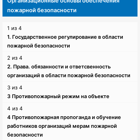
Организационные основы обеспечения
пожарной безопасности
1 из 4
1. Государственное регулирование в области
пожарной безопасности
Lesson
Вы
2 из 4
1
не
2. Права. обязанности и ответсвенность
of
зачислены
организаций в области пожарной безопасности
4
на
Lesson
Вы
within
курс.
3 из 4
2
не
section
3 Противопожарный режим на объекте
of
зачислены
Организационные
Lesson
Вы
4
на
4 из 4
основы
3
не
within
курс.
4 Противопожарная пропоганда и обучение
обеспечения
of
зачислены
section
работников организаций мерам пожарной
пожарной
4
на
Организационные
безопасности
безопасности.
within
курс.