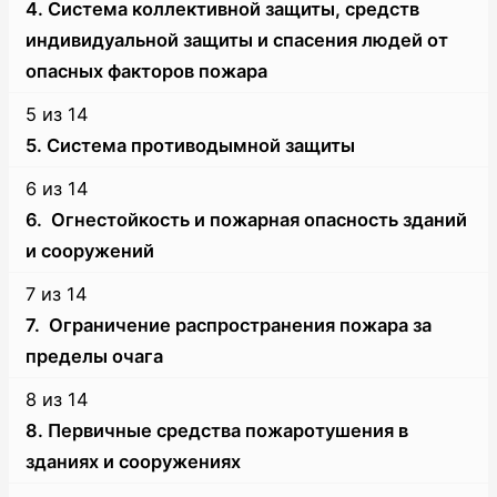
section
4. Система коллективной защиты, средств
защиты.
of
зачислены
Системы
индивидуальной защиты и спасения людей от
14
на
противопожарной
опасных факторов пожара
within
курс.
защиты.
Lesson
Вы
section
5 из 14
4
не
Системы
5. Система противодымной защиты
of
зачислены
противопожарной
Lesson
Вы
14
на
6 из 14
защиты.
5
не
within
курс.
6. Огнестойкость и пожарная опасность зданий
of
зачислены
section
и сооружений
14
на
Системы
Lesson
Вы
within
курс.
7 из 14
противопожарной
6
не
section
7. Ограничение распространения пожара за
защиты.
of
зачислены
Системы
пределы очага
14
на
противопожарной
Lesson
Вы
within
курс.
8 из 14
защиты.
7
не
section
8. Первичные средства пожаротушения в
of
зачислены
Системы
зданиях и сооружениях
14
на
противопожарной
Lesson
Вы